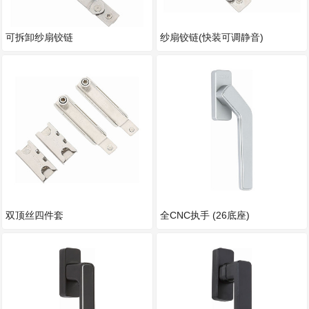
可拆卸纱扇铰链
纱扇铰链(快装可调静音)
双顶丝四件套
全CNC执手 (26底座)