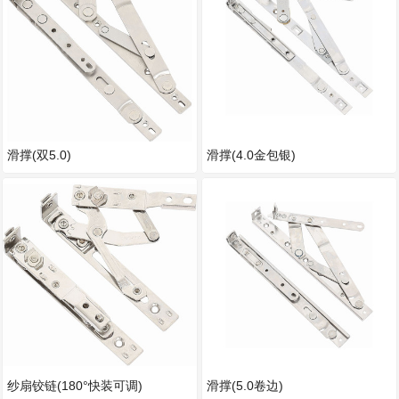
滑撑(双5.0)
滑撑(4.0金包银)
纱扇铰链(180°快装可调)
滑撑(5.0卷边)