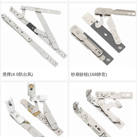
滑撑(4.0防台风)
纱扇铰链(168静音)